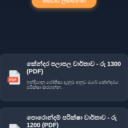
සේවාව ලබාගන්න
කේන්දර පලාපල වාර්තාව - රු 1300
(PDF)
ඉන්දියානු ජෝතිෂ්‍ය දැනුම අනුව ඔබේ කේන්දරය
පරික්ෂා කරගන්න.
පොරොන්දම් පරික්ෂා වාර්තාව - රු
1200 (PDF)