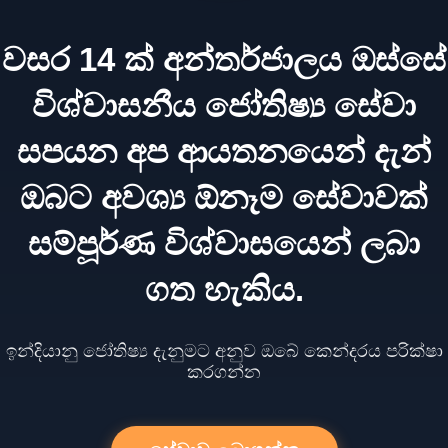
වසර 14 ක් අන්තර්ජාලය ඔස්සේ
විශ්වාසනීය ජෝතිෂ්‍ය සේවා
සපයන අප ආයතනයෙන් දැන්
ඔබට අවශ්‍ය ඕනෑම සේවාවක්
සම්පූර්ණ විශ්වාසයෙන් ලබා
ගත හැකිය.
ඉන්දියානු ජෝතිෂ්‍ය දැනුමට අනුව ඔබේ කෙන්දරය පරික්ෂා
කරගන්න