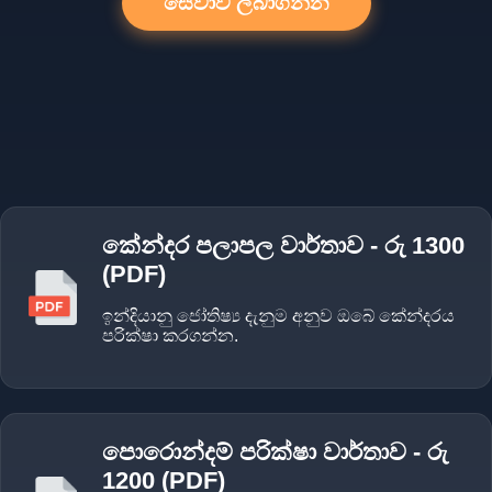
සේවාව ලබාගන්න
කේන්දර පලාපල වාර්තාව - රු 1300
(PDF)
ඉන්දියානු ජෝතිෂ්‍ය දැනුම අනුව ඔබේ කේන්දරය
පරික්ෂා කරගන්න.
පොරොන්දම් පරික්ෂා වාර්තාව - රු
1200 (PDF)