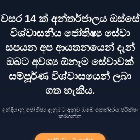
වසර 14 ක් අන්තර්ජාලය ඔස්සේ
විශ්වාසනීය ජෝතිෂ්‍ය සේවා
සපයන අප ආයතනයෙන් දැන්
ඔබට අවශ්‍ය ඕනෑම සේවාවක්
සම්පූර්ණ විශ්වාසයෙන් ලබා
ගත හැකිය.
ඉන්දියානු ජෝතිෂ්‍ය දැනුමට අනුව ඔබේ කෙන්දරය පරික්ෂා
කරගන්න