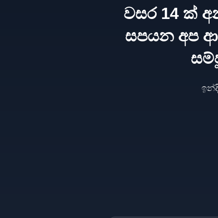
වසර 14 ක් අ
සපයන අප ආය
සම්
ඉන්