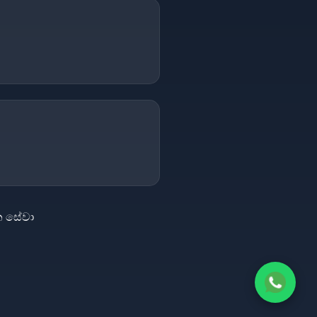
න සේවා