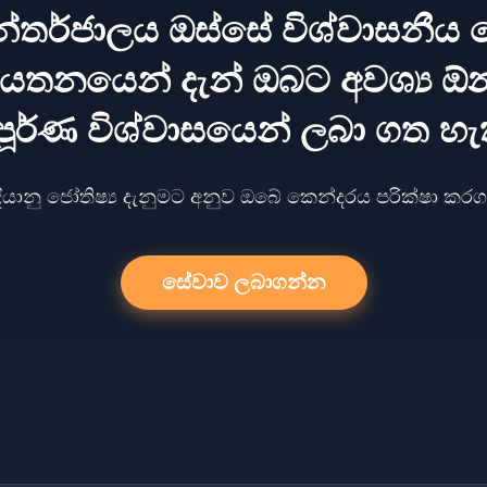
න්තර්ජාලය ඔස්සේ විශ්වාසනීය ජ
තනයෙන් දැන් ඔබට අවශ්‍ය ඕ
පූර්ණ විශ්වාසයෙන් ලබා ගත හැ
දියානු ජෝතිෂ්‍ය දැනුමට අනුව ඔබේ කෙන්දරය පරික්ෂා කර
සේවාව ලබාගන්න