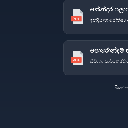
කේන්දර පලාපල
ඉන්දියානු ජෝතිෂ්
පොරොන්දම් පර
විවාහා සාර්ථකත්වය
සියළු