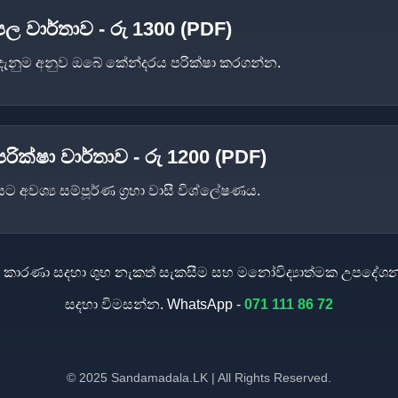
 වාර්තාව - රු 1300 (PDF)
‍ය දැනුම අනුව ඔබේ කේන්දරය පරික්ෂා කරගන්න.
ික්ෂා වාර්තාව - රු 1200 (PDF)
ට අවශ්‍ය සම්පූර්ණ ග්‍රහා වාසී විශ්ලේෂණය.
ම කාරණා සදහා ශුභ නැකත් සැකසීම සහ මනෝවිද්‍යාත්මක උපදේශ
සදහා විමසන්න. WhatsApp -
071 111 86 72
© 2025 Sandamadala.LK | All Rights Reserved.