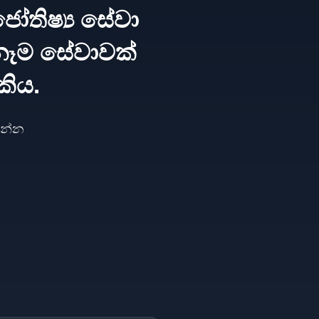
ෝතිෂ්‍ය සේවා
නෑම සේවාවක්
කිය.
ගන්න