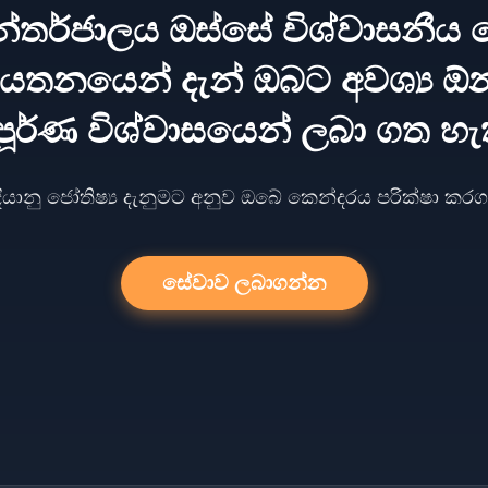
න්තර්ජාලය ඔස්සේ විශ්වාසනීය ජ
තනයෙන් දැන් ඔබට අවශ්‍ය ඕ
පූර්ණ විශ්වාසයෙන් ලබා ගත හැ
දියානු ජෝතිෂ්‍ය දැනුමට අනුව ඔබේ කෙන්දරය පරික්ෂා කර
සේවාව ලබාගන්න