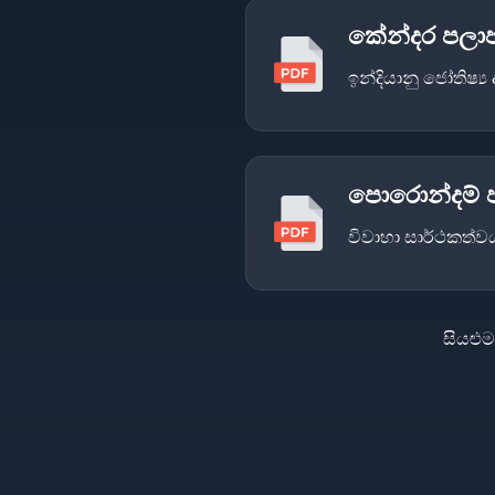
කේන්දර පලාපල
ඉන්දියානු ජෝතිෂ්
පොරොන්දම් පර
විවාහා සාර්ථකත්වය
සියළු