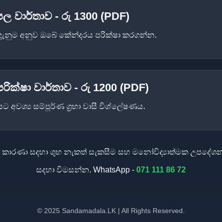
 වාර්තාව - රු 1300 (PDF)
‍ය දැනුම අනුව ඔබේ කේන්දරය පරික්ෂා කරගන්න.
ික්ෂා වාර්තාව - රු 1200 (PDF)
ට අවශ්‍ය සම්පූර්ණ ග්‍රහා වාසී විශ්ලේෂණය.
ම කාරණා සදහා ශුභ නැකත් සැකසීම සහ මනෝවිද්‍යාත්මක උපදේශ
සදහා විමසන්න. WhatsApp -
071 111 86 72
© 2025 Sandamadala.LK | All Rights Reserved.