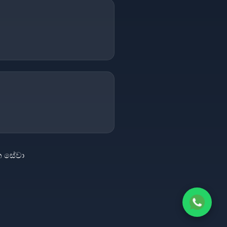
න සේවා