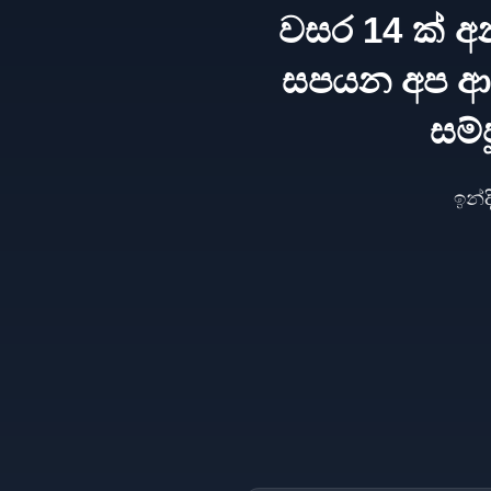
වසර 14 ක් අ
සපයන අප ආය
සම්
ඉන්