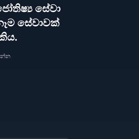
ෝතිෂ්‍ය සේවා
නෑම සේවාවක්
කිය.
ගන්න