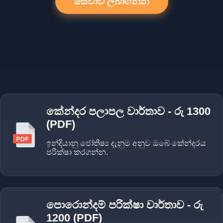
සේවාව ලබාගන්න
කේන්දර පලාපල වාර්තාව - රු 1300
(PDF)
ඉන්දියානු ජෝතිෂ්‍ය දැනුම අනුව ඔබේ කේන්දරය
පරික්ෂා කරගන්න.
පොරොන්දම් පරික්ෂා වාර්තාව - රු
1200 (PDF)