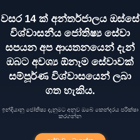
වසර 14 ක් අන්තර්ජාලය ඔස්සේ
විශ්වාසනීය ජෝතිෂ්‍ය සේවා
සපයන අප ආයතනයෙන් දැන්
ඔබට අවශ්‍ය ඕනෑම සේවාවක්
සම්පූර්ණ විශ්වාසයෙන් ලබා
ගත හැකිය.
ඉන්දියානු ජෝතිෂ්‍ය දැනුමට අනුව ඔබේ කෙන්දරය පරික්ෂා
කරගන්න