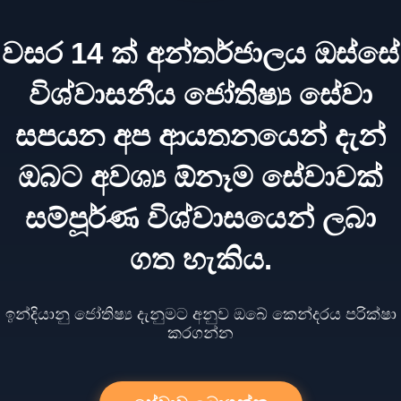
වසර 14 ක් අන්තර්ජාලය ඔස්සේ
විශ්වාසනීය ජෝතිෂ්‍ය සේවා
සපයන අප ආයතනයෙන් දැන්
ඔබට අවශ්‍ය ඕනෑම සේවාවක්
සම්පූර්ණ විශ්වාසයෙන් ලබා
ගත හැකිය.
ඉන්දියානු ජෝතිෂ්‍ය දැනුමට අනුව ඔබේ කෙන්දරය පරික්ෂා
කරගන්න