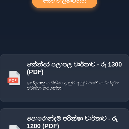
සේවාව ලබාගන්න
කේන්දර පලාපල වාර්තාව - රු 1300
(PDF)
ඉන්දියානු ජෝතිෂ්‍ය දැනුම අනුව ඔබේ කේන්දරය
පරික්ෂා කරගන්න.
පොරොන්දම් පරික්ෂා වාර්තාව - රු
1200 (PDF)