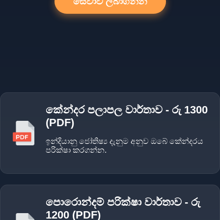
සේවාව ලබාගන්න
කේන්දර පලාපල වාර්තාව - රු 1300
(PDF)
ඉන්දියානු ජෝතිෂ්‍ය දැනුම අනුව ඔබේ කේන්දරය
පරික්ෂා කරගන්න.
පොරොන්දම් පරික්ෂා වාර්තාව - රු
1200 (PDF)