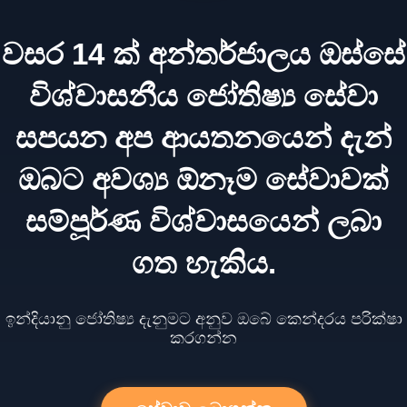
වසර 14 ක් අන්තර්ජාලය ඔස්සේ
විශ්වාසනීය ජෝතිෂ්‍ය සේවා
සපයන අප ආයතනයෙන් දැන්
ඔබට අවශ්‍ය ඕනෑම සේවාවක්
සම්පූර්ණ විශ්වාසයෙන් ලබා
ගත හැකිය.
ඉන්දියානු ජෝතිෂ්‍ය දැනුමට අනුව ඔබේ කෙන්දරය පරික්ෂා
කරගන්න